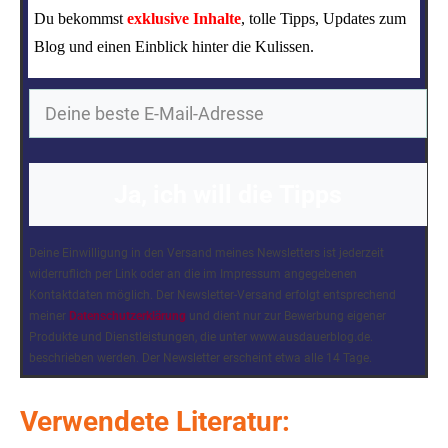
Du bekommst
exklusive Inhalte
, tolle Tipps, Updates zum
Blog und einen Einblick hinter die Kulissen.
Ja, ich will die Tipps
Deine Einwilligung in den Versand meines Newsletters ist jederzeit
widerruflich per Link oder an die im Impressum angegebenen
Kontaktdaten möglich. Der Newsletter-Versand erfolgt entsprechend
meiner
Datenschutzerklärung
und dient nur zur Bewerbung eigener
Produkte und Dienstleistungen, die unter www.ausdauerblog.de.
beschrieben werden. Der Newsletter erscheint etwa alle 14 Tage.
Verwendete Literatur: