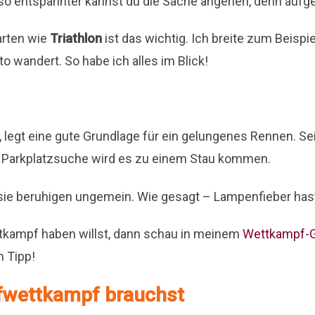
mso entspannter kannst du die Sache angehen, denn aufge
arten wie
Triathlon
ist das wichtig. Ich breite zum Beisp
o wandert. So habe ich alles im Blick!
legt eine gute Grundlage für ein gelungenes Rennen. Sei 
er Parkplatzsuche wird es zu einem Stau kommen.
 sie beruhigen ungemein. Wie gesagt – Lampenfieber has
tkampf haben willst, dann schau in meinem
Wettkampf-Gu
n Tipp!
ufwettkampf brauchst