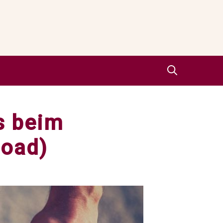
ts beim
load)