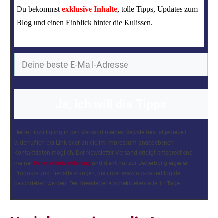
Du bekommst
exklusive Inhalte
, tolle Tipps, Updates zum
Blog und einen Einblick hinter die Kulissen.
Ja, ich will die Tipps
Deine Einwilligung in den Versand meines Newsletters ist jederzeit
widerruflich per Link oder an die im Impressum angegebenen
Kontaktdaten möglich. Der Newsletter-Versand erfolgt entsprechend
meiner
Datenschutzerklärung
und dient nur zur Bewerbung eigener
Produkte und Dienstleistungen, die unter www.ausdauerblog.de.
beschrieben werden. Der Newsletter erscheint etwa alle 14 Tage.