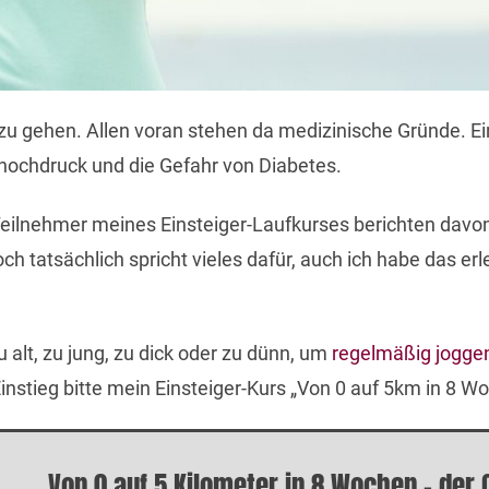
en zu gehen. Allen voran stehen da medizinische Gründe.
uthochdruck und die Gefahr von Diabetes.
r Teilnehmer meines Einsteiger-Laufkurses berichten davo
ch tatsächlich spricht vieles dafür, auch ich habe das erl
 alt, zu jung, zu dick oder zu dünn, um
regelmäßig jogge
instieg bitte mein Einsteiger-Kurs „Von 0 auf 5km in 8 W
Von 0 auf 5 Kilometer in 8 Wochen - der 